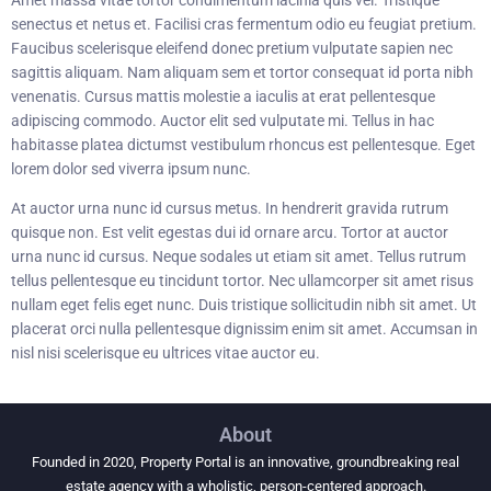
Amet massa vitae tortor condimentum lacinia quis vel. Tristique
senectus et netus et. Facilisi cras fermentum odio eu feugiat pretium.
Faucibus scelerisque eleifend donec pretium vulputate sapien nec
sagittis aliquam. Nam aliquam sem et tortor consequat id porta nibh
venenatis. Cursus mattis molestie a iaculis at erat pellentesque
adipiscing commodo. Auctor elit sed vulputate mi. Tellus in hac
habitasse platea dictumst vestibulum rhoncus est pellentesque. Eget
lorem dolor sed viverra ipsum nunc.
At auctor urna nunc id cursus metus. In hendrerit gravida rutrum
quisque non. Est velit egestas dui id ornare arcu. Tortor at auctor
urna nunc id cursus. Neque sodales ut etiam sit amet. Tellus rutrum
tellus pellentesque eu tincidunt tortor. Nec ullamcorper sit amet risus
nullam eget felis eget nunc. Duis tristique sollicitudin nibh sit amet. Ut
placerat orci nulla pellentesque dignissim enim sit amet. Accumsan in
nisl nisi scelerisque eu ultrices vitae auctor eu.
About
Founded in 2020, Property Portal is an innovative, groundbreaking real
estate agency with a wholistic, person-centered approach.