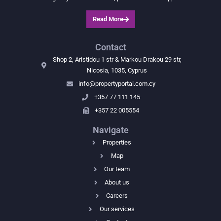
Read More
Contact
Shop 2, Aristidou 1 str & Markou Drakou 29 str,
Nicosia, 1035, Cyprus
info@propertyportal.com.cy
+357 77 111 145
+357 22 005554
Navigate
Properties
Map
Our team
About us
Careers
Our services