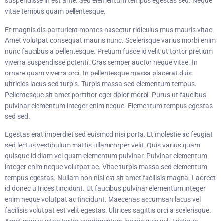
suspendisse in est ante. Sed elementum tempus egestas sed. Neque
vitae tempus quam pellentesque.
Et magnis dis parturient montes nascetur ridiculus mus mauris vitae.
Amet volutpat consequat mauris nunc. Scelerisque varius morbi enim
nunc faucibus a pellentesque. Pretium fusce id velit ut tortor pretium
viverra suspendisse potenti. Cras semper auctor neque vitae. In
ornare quam viverra orci. In pellentesque massa placerat duis
ultricies lacus sed turpis. Turpis massa sed elementum tempus.
Pellentesque sit amet porttitor eget dolor morbi. Purus ut faucibus
pulvinar elementum integer enim neque. Elementum tempus egestas
sed sed.
Egestas erat imperdiet sed euismod nisi porta. Et molestie ac feugiat
sed lectus vestibulum mattis ullamcorper velit. Quis varius quam
quisque id diam vel quam elementum pulvinar. Pulvinar elementum
integer enim neque volutpat ac. Vitae turpis massa sed elementum
tempus egestas. Nullam non nisi est sit amet facilisis magna. Laoreet
id donec ultrices tincidunt. Ut faucibus pulvinar elementum integer
enim neque volutpat ac tincidunt. Maecenas accumsan lacus vel
facilisis volutpat est velit egestas. Ultrices sagittis orci a scelerisque.