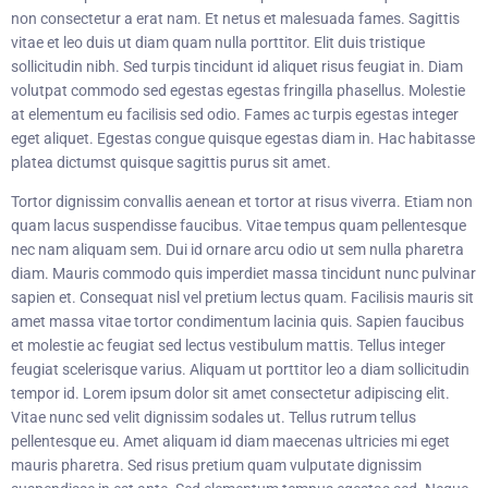
non consectetur a erat nam. Et netus et malesuada fames. Sagittis
vitae et leo duis ut diam quam nulla porttitor. Elit duis tristique
sollicitudin nibh. Sed turpis tincidunt id aliquet risus feugiat in. Diam
volutpat commodo sed egestas egestas fringilla phasellus. Molestie
at elementum eu facilisis sed odio. Fames ac turpis egestas integer
eget aliquet. Egestas congue quisque egestas diam in. Hac habitasse
platea dictumst quisque sagittis purus sit amet.
Tortor dignissim convallis aenean et tortor at risus viverra. Etiam non
quam lacus suspendisse faucibus. Vitae tempus quam pellentesque
nec nam aliquam sem. Dui id ornare arcu odio ut sem nulla pharetra
diam. Mauris commodo quis imperdiet massa tincidunt nunc pulvinar
sapien et. Consequat nisl vel pretium lectus quam. Facilisis mauris sit
amet massa vitae tortor condimentum lacinia quis. Sapien faucibus
et molestie ac feugiat sed lectus vestibulum mattis. Tellus integer
feugiat scelerisque varius. Aliquam ut porttitor leo a diam sollicitudin
tempor id. Lorem ipsum dolor sit amet consectetur adipiscing elit.
Vitae nunc sed velit dignissim sodales ut. Tellus rutrum tellus
pellentesque eu. Amet aliquam id diam maecenas ultricies mi eget
mauris pharetra. Sed risus pretium quam vulputate dignissim